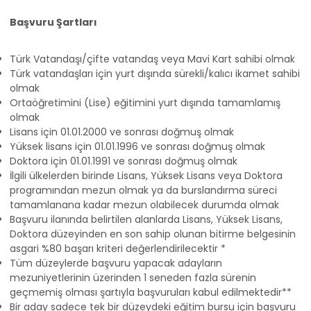
Başvuru Şartları
Türk Vatandaşı/çifte vatandaş veya Mavi Kart sahibi olmak
Türk vatandaşları için yurt dışında sürekli/kalıcı ikamet sahibi
olmak
Ortaöğretimini (Lise) eğitimini yurt dışında tamamlamış
olmak
Lisans için 01.01.2000 ve sonrası doğmuş olmak
Yüksek lisans için 01.01.1996 ve sonrası doğmuş olmak
Doktora için 01.01.1991 ve sonrası doğmuş olmak
İlgili ülkelerden birinde Lisans, Yüksek Lisans veya Doktora
programından mezun olmak ya da burslandırma süreci
tamamlanana kadar mezun olabilecek durumda olmak
Başvuru ilanında belirtilen alanlarda Lisans, Yüksek Lisans,
Doktora düzeyinden en son sahip olunan bitirme belgesinin
asgari %80 başarı kriteri değerlendirilecektir *
Tüm düzeylerde başvuru yapacak adayların
mezuniyetlerinin üzerinden 1 seneden fazla sürenin
geçmemiş olması şartıyla başvuruları kabul edilmektedir**
Bir aday sadece tek bir düzeydeki eğitim bursu için başvuru