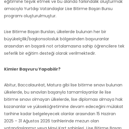
eğitimine teşvik etmek ve bu alanda farkındalık oluşturmak
amacıyla Yurtdışı Vatandaşlar Lise Bitirme Başarı Bursu
programı oluşturulmuştur.
Lise Bitirme Başarı Bursları, ülkelerde bulunan her bir
büyükelçilik/başkonsolosluk bölgesinden başvuranlar
arasından en başarılı not ortalamasına sahip öğrencilere tek
seferlik bir eğitim desteği olarak verilmektedir.
Kimler Başvuru Yapabilir?
Abitur, Baccalauréat, Matura gibi lise bitirme sınavı bulunan
ülkelerde, bu sınavları başarıyla tamamlayanlar ile lise
bitirme sınavı olmayan ülkelerde, lise diploması almaya hak
kazananlar ve yükseköğretimine devam edeceğini mülakat
tarihine kadar belgeleyecek olanlar arasından 15 Haziran
2025 – 31 Ağustos 2026 tarihlerinde mezun olan
vatandaşlarımız veya Mavi Kart sahipleri, Lise Bitirme Başarı