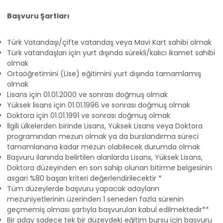
Başvuru Şartları
Türk Vatandaşı/çifte vatandaş veya Mavi Kart sahibi olmak
Türk vatandaşları için yurt dışında sürekli/kalıcı ikamet sahibi
olmak
Ortaöğretimini (Lise) eğitimini yurt dışında tamamlamış
olmak
Lisans için 01.01.2000 ve sonrası doğmuş olmak
Yüksek lisans için 01.01.1996 ve sonrası doğmuş olmak
Doktora için 01.01.1991 ve sonrası doğmuş olmak
İlgili ülkelerden birinde Lisans, Yüksek Lisans veya Doktora
programından mezun olmak ya da burslandırma süreci
tamamlanana kadar mezun olabilecek durumda olmak
Başvuru ilanında belirtilen alanlarda Lisans, Yüksek Lisans,
Doktora düzeyinden en son sahip olunan bitirme belgesinin
asgari %80 başarı kriteri değerlendirilecektir *
Tüm düzeylerde başvuru yapacak adayların
mezuniyetlerinin üzerinden 1 seneden fazla sürenin
geçmemiş olması şartıyla başvuruları kabul edilmektedir**
Bir aday sadece tek bir düzeydeki eğitim bursu için başvuru