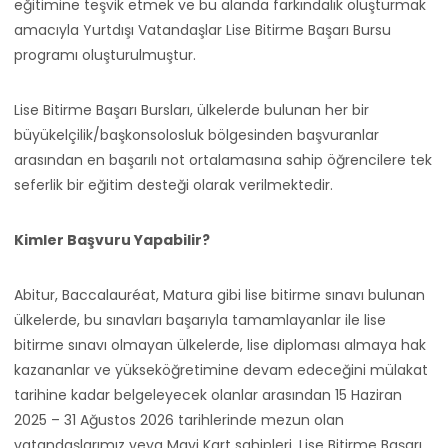
eğitimine teşvik etmek ve bu alanda farkındalık oluşturmak
amacıyla Yurtdışı Vatandaşlar Lise Bitirme Başarı Bursu
programı oluşturulmuştur.
Lise Bitirme Başarı Bursları, ülkelerde bulunan her bir
büyükelçilik/başkonsolosluk bölgesinden başvuranlar
arasından en başarılı not ortalamasına sahip öğrencilere tek
seferlik bir eğitim desteği olarak verilmektedir.
Kimler Başvuru Yapabilir?
Abitur, Baccalauréat, Matura gibi lise bitirme sınavı bulunan
ülkelerde, bu sınavları başarıyla tamamlayanlar ile lise
bitirme sınavı olmayan ülkelerde, lise diploması almaya hak
kazananlar ve yükseköğretimine devam edeceğini mülakat
tarihine kadar belgeleyecek olanlar arasından 15 Haziran
2025 – 31 Ağustos 2026 tarihlerinde mezun olan
vatandaşlarımız veya Mavi Kart sahipleri, Lise Bitirme Başarı