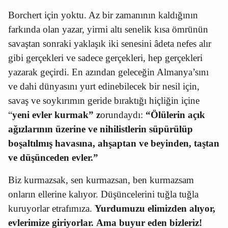
Borchert için yoktu. Az bir zamanının kaldığının
farkında olan yazar, yirmi altı
senelik kısa ömrünün
savaştan sonraki yaklaşık iki senesini âdeta nefes alır
gibi gerçekleri ve sadece gerçekleri, hep gerçekleri
yazarak geçirdi. En azından geleceğin Almanya’sını
ve dahi dünyasını yurt edinebilecek bir nesil için,
savaş ve soykırımın geride bıraktığı hiçliğin içine
“
yeni evler kurmak” z
orundaydı:
“Ölülerin açık
ağızlarının üzerine ve nihilistlerin süpürülüp
boşaltılmış havasına, ahşaptan ve beyinden, taştan
ve düşünceden evler.”
Biz kurmazsak, sen kurmazsan, ben kurmazsam
onların ellerine kalıyor. Düşüncelerini tuğla tuğla
kuruyorlar etrafımıza.
Yurdumuzu elimizden alıyor,
evlerimize giriyorlar.
Ama buyur eden bizleriz!