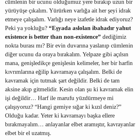
cümlenin bir ucunu olduğumuz yere bırakıp uzun bir
yürüyüşe çıkalım. Yürürken varlığa ait her şeyi idrak
etmeye çalışalım. Varlığı neye izafetle idrak ediyoruz?
Peki ya yokluğu?
“Eşyada aslolan ibahadır yahut
existence is better than non-existence”
dediğimiz
nokta burası mı? Bir evin duvarına yaslanıp cümlenin
diğer ucunu da oraya bırakalım. Yelpaze gibi açılsın
mana, genişledikçe genişlesin kelimeler, her bir harfin
kıvrımlarına eğilip kavramaya çalışalım. Belki de
kavramak için tutmak şart değildir. Belki de tam
aksine akıp gitmelidir. Kesin olan şu ki kavramak elin
işi değildir… Harf ile marufu yüzdürmeye mi
çalışıyoruz? “Hangi gemiye sığar ki kızıl deniz?”
Olduğu kadar. Yeter ki kavramayı başka ellere
bırakmayalım… anlayanlar elbet aramıştır, kavrayanlar
elbet bir el uzatmış.