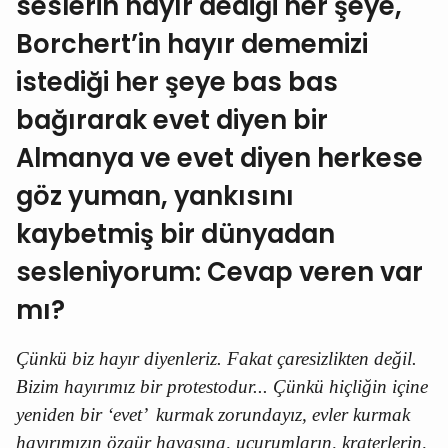
seslerin hayır dediği her şeye,
Borchert’in hayır dememizi
istediği her şeye bas bas
bağırarak evet diyen bir
Almanya ve evet diyen herkese
göz yuman, yankısını
kaybetmiş bir dünyadan
sesleniyorum: Cevap veren var
mı?
Çünkü biz hayır diyenleriz. Fakat çaresizlikten değil.
Bizim hayırımız bir protestodur... Çünkü hiçliğin içine
yeniden bir ‘evet’
kurmak zorundayız, evler kurmak
hayırımızın özgür havasına, uçurumların, kraterlerin,