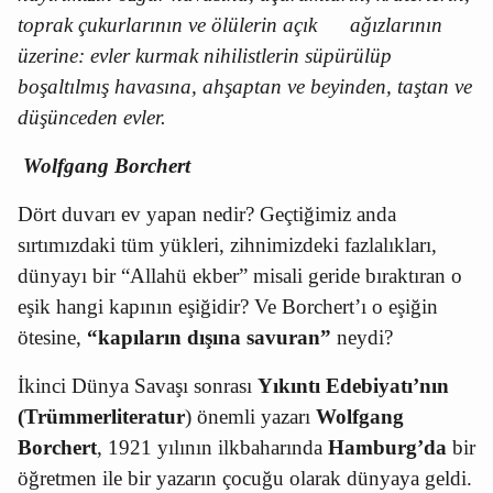
toprak çukurlarının ve ölülerin açık
ağızlarının
üzerine: evler kurmak nihilistlerin süpürülüp
boşaltılmış havasına, ahşaptan ve beyinden, taştan ve
düşünceden evler.
Wolfgang Borchert
Dört duvarı ev yapan nedir? Geçtiğimiz anda
sırtımızdaki tüm yükleri, zihnimizdeki fazlalıkları,
dünyayı bir “Allahü
ekber” misali geride bıraktıran o
eşik
hangi kapının eşiğidir? Ve Borchert’ı o eşiğin
ötesine,
“kapıların dışına savuran”
neydi?
İkinci Dünya Savaşı sonrası
Yıkıntı Edebiyatı’nın
(Trümmerliteratur
) önemli yazarı
Wolfgang
Borchert
, 1921 yılının ilkbaharında
Hamburg’da
bir
öğretmen ile bir yazarın çocuğu olarak dünyaya geldi.