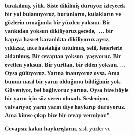
bırakılmış, yitik. Siste dikilmiş duruyor, izleyecek
bir yol bulamıyoruz, burunların, kulakların ve
gözlerin
ırmağında bir yüzden yoksun. Bir
yankıdan yoksun dikiliyoruz gecede,
… bir
kapıya hasret karanlıkta dikiliyoruz aysız,
yıldızsız, ince
hastalığa
tutulmuş̧, sefil, fenerlerle
aldatılmış̧. Bir cevaptan yoksun
yaşıyoruz. Bir
evetten yoksun. Bir yurttan, bir elden yoksun. …
Oysa gülüyoruz. Yarına inanıyoruz oysa. Ama
bunun nasıl bir yarın olduğunu bildiğimiz yok.
Güveniyor, bel bağlıyoruz yarına. Oysa bize böyle
bir yarın için söz veren olmadı. Sesleniyor,
yalvarıyor, yarın yarın diye haykırıp duruyoruz.
Ama kimse çıkıp bize bir cevap vermiyor.”
Cevapsız kalan haykırışların,
sisli yüzler ve