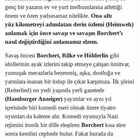
genç bir yazarın ev ve yurt mefhumlarına atfettiği
önem ve özen yadsınamaz nitelikte.
Ona altı
yüz
kilometreyi adımlatan derin özlemi (Heimweh)
anlamak için önce savaşı ve savaşın Borchert’ı
nasıl değiştirdiğini anlamamız elzem.
Savaş öncesi
Borchert, Rilke ve Hölderlin
gibi
idollerinin ayak izlerini takip etmeye çalışan ümitvar,
yumuşak mecazlarla bezenmiş, aşka, dostluğa ve
yarınlara inanan bir üslup ile çıkar karşımıza. İlk şiirini
(Reiterlied) on yedi yaşında yerli gazetede
(Hamburger Anzeiger)
yayımlar ve aynı yıl
içerisinde biri komedi eseri olmak üzere tiyatro
oyunları da kaleme alır. Komedi oyunuyla Nazi
rejimini ironik bir dille eleştiren
Borchert
kısa süre
sonra kendini cephede bulur. Fakat burada da