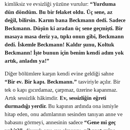
kimliksiz ve evsizliği yüzüne vurulur:
“Yurduma
dün döndüm. Bu bir felaket oldu. Üç sene, az
değil, bilirsin. Karım bana Beckmann dedi. Sadece
Beckmann. Düşün ki aradan üç sene geçmişti. Bir
masaya masa deriz ya, tıpkı onun gibi, Beckmann
dedi. İskemle Beckmann! Kaldır şunu, Koltuk
Beckmann! İşte bunun için benim kendi adım yok
artık, anladın ya!”
Diğer bölümlere karşın kendi evine geldiği sahne
“Bir ev. Bir kapı. Beckmann.”
tasviriyle açılır. Bir
tek o kapı gıcırdamaz, çarpmaz, üzerine kapanmaz.
Artık sessizlik hâkimdir.
Ev, sessizliğin eğreti
durmadığı yerdir.
Bu kapının ardında ona ismiyle
hitap eden, onu adımlarının sesinden tanıyan anne ve
babasını görmeyi, annesinin sadece
“Gene mi geç