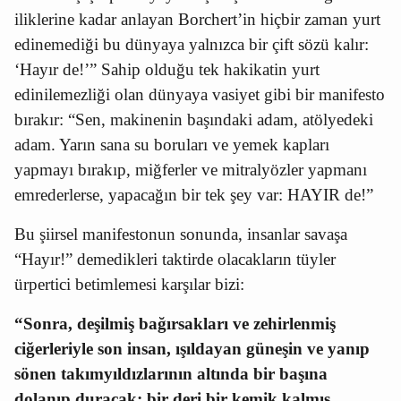
iliklerine kadar anlayan Borchert’in hiçbir zaman yurt
edinemediği bu dünyaya yalnızca bir çift sözü kalır:
‘Hayır de!’” Sahip olduğu tek hakikatin yurt
edinilemezliği olan dünyaya vasiyet gibi bir manifesto
bırakır: “Sen, makinenin başındaki adam, atölyedeki
adam. Yarın sana su boruları ve yemek kapları
yapmayı bırakıp, miğferler ve mitralyözler yapmanı
emrederlerse, yapacağın bir tek şey var: HAYIR de!”
Bu şiirsel manifestonun sonunda, insanlar savaşa
“Hayır!” demedikleri taktirde olacakların tüyler
ürpertici betimlemesi karşılar bizi:
“Sonra, deşilmiş bağırsakları ve zehirlenmiş
ciğerleriyle son insan, ışıldayan güneşin ve yanıp
sönen takımyıldızlarının altında bir başına
dolanıp duracak; bir deri bir kemik kalmış,