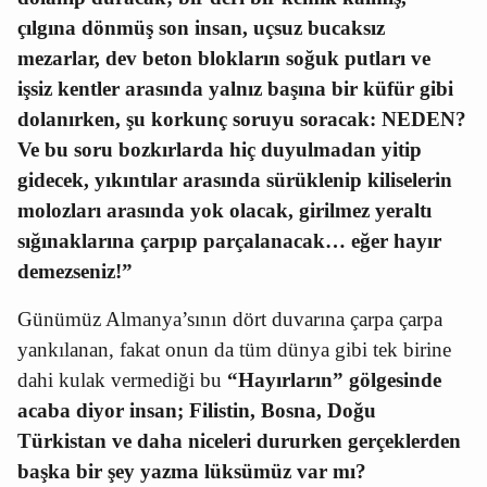
çılgına dönmüş son insan, uçsuz bucaksız
mezarlar, dev beton blokların soğuk putları ve
işsiz kentler arasında yalnız başına bir küfür gibi
dolanırken, şu korkunç soruyu soracak: NEDEN?
Ve bu soru bozkırlarda hiç duyulmadan yitip
gidecek, yıkıntılar arasında sürüklenip kiliselerin
molozları arasında yok olacak, girilmez yeraltı
sığınaklarına çarpıp parçalanacak… eğer hayır
demezseniz!”
Günümüz Almanya’sının dört duvarına çarpa çarpa
yankılanan, fakat onun da tüm dünya gibi tek birine
dahi kulak vermediği bu
“Hayırların” gölgesinde
acaba diyor insan; Filistin, Bosna, Doğu
Türkistan ve daha niceleri dururken gerçeklerden
başka bir şey yazma lüksümüz var mı?