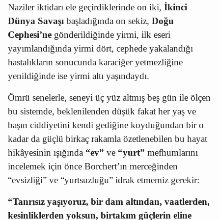
Naziler iktidarı ele geçirdiklerinde on iki,
İkinci
Dünya Savaşı
başladığında on sekiz,
Doğu
Cephesi’ne
gönderildiğinde yirmi, ilk eseri
yayımlandığında yirmi dört, cephede yakalandığı
hastalıkların sonucunda karaciğer yetmezliğine
yenildiğinde ise yirmi altı yaşındaydı.
Ömrü senelerle, seneyi üç yüz altmış beş gün ile ölçen
bu sistemde, beklenilenden düşük fakat her yaş ve
başın ciddiyetini kendi gediğine koyduğundan bir o
kadar da güçlü birkaç rakamla özetlenebilen bu hayat
hikâyesinin ışığında
“ev”
ve
“yurt”
mefhumlarını
incelemek için önce Borchert’ın merceğinden
“evsizliği” ve “yurtsuzluğu” idrak etmemiz gerekir:
“Tanrısız yaşıyoruz, bir dam altından, vaatlerden,
kesinliklerden yoksun, birtakım güçlerin eline