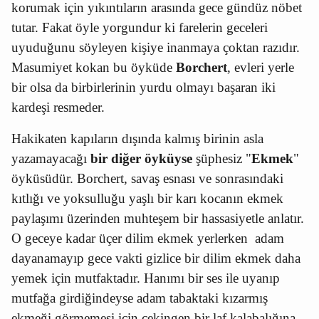
korumak için yıkıntıların arasında gece gündüz nöbet
tutar. Fakat öyle yorgundur ki farelerin geceleri
uyuduğunu söyleyen kişiye inanmaya çoktan razıdır.
Masumiyet kokan bu öyküde
Borchert
, evleri yerle
bir olsa da birbirlerinin yurdu olmayı başaran iki
kardeşi resmeder.
Hakikaten kapıların dışında kalmış birinin asla
yazamayacağı
bir diğer öyküyse
şüphesiz "
Ekmek
"
öyküsüdür. Borchert, savaş esnası ve sonrasındaki
kıtlığı ve yoksulluğu
yaşlı bir karı kocanın ekmek
paylaşımı üzerinden muhteşem bir hassasiyetle anlatır.
O geceye kadar üçer dilim ekmek yerlerken
adam
dayanamayıp gece vakti gizlice bir dilim ekmek daha
yemek için mutfaktadır. Hanımı bir ses ile uyanıp
mutfağa girdiğindeyse adam tabaktaki kızarmış
ekmeği görmemesi için çekingen bir laf kalabalığına