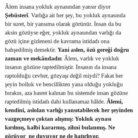
Âlem insana yokluk aynasından yansır diyor
Şebüsterî
. Varlığa ait her şey, bu yokluk aynasında
bir suret, bir yansıma olarak görünür. İnsan da bu
aksin gözüyse eğer, yokluk aynasından varlığı da
gözü içine gizleneni de kavrama istidadı ona
bahşedilmiş demektir.
Yani aslen, özü gereği doğru
zaman ve mekândadır.
Âlem, varlık ve yokluk
insanın gözüne raptedilmiştir. İnsanın da insana
raptolduğu cevher, gözyaşı değil miydi? Fakat her
şeyin bolluk ve bencillikten yana olduğu yokluğu
bırakın, aza hasret kalınan bu sistemde insan gözüne
raptedilmiş istidadı dahi kullanamaz hâlde.
Âlemi,
kendini, aslolan varlığı yansıtabilecek her şeyinden
vazgeçmeye çoktan alışmış: Yokluk aynası
kırılmış, kalbi kararmış, zihni bulanmış. Ne
görüyor
ne duyuyor ne de hatırlıyor.