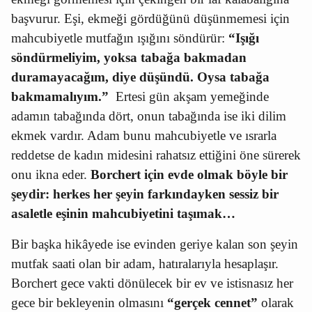
başvurur. Eşi, ekmeği gördüğünü düşünmemesi için
mahcubiyetle mutfağın ışığını söndürür:
“Işığı
söndürmeliyim, yoksa tabağa bakmadan
duramayacağım, diye düşündü. Oysa tabağa
bakmamalıyım.”
Ertesi gün akşam yemeğinde
adamın tabağında dört, onun tabağında ise iki dilim
ekmek vardır. Adam bunu mahcubiyetle ve ısrarla
reddetse de kadın midesini rahatsız ettiğini öne sürerek
onu ikna eder.
Borchert için evde olmak böyle bir
şeydir: herkes her şeyin farkındayken sessiz bir
asaletle eşinin mahcubiyetini taşımak…
Bir başka hikâyede ise evinden geriye kalan son şeyin
mutfak saati olan bir adam, hatıralarıyla hesaplaşır.
Borchert gece vakti dönülecek bir ev ve istisnasız her
gece bir bekleyenin olmasını
“gerçek cennet”
olarak