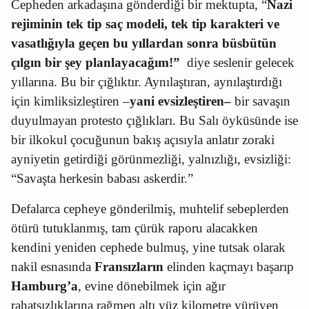
Cepheden arkadaşına gönderdiği bir mektupta, “
Nazi
rejiminin tek tip saç modeli, tek tip karakteri ve
vasatlığıyla geçen bu yıllardan sonra büsbütün
çılgın bir şey planlayacağım!”
diye seslenir gelecek
yıllarına. Bu bir çığlıktır. Aynılaştıran, aynılaştırdığı
için kimliksizleştiren –
yani evsizleştiren–
bir savaşın
duyulmayan protesto çığlıkları. Bu Salı öyküsünde ise
bir ilkokul çocuğunun bakış açısıyla anlatır zoraki
ayniyetin getirdiği görünmezliği, yalnızlığı, evsizliği:
“Savaşta herkesin babası askerdir.”
Defalarca cepheye gönderilmiş, muhtelif sebeplerden
ötürü tutuklanmış, tam çürük raporu alacakken
kendini yeniden cephede bulmuş, yine tutsak olarak
nakil esnasında
Fransızların
elinden kaçmayı başarıp
Hamburg’a
, evine dönebilmek için ağır
rahatsızlıklarına rağmen altı yüz kilometre yürüyen