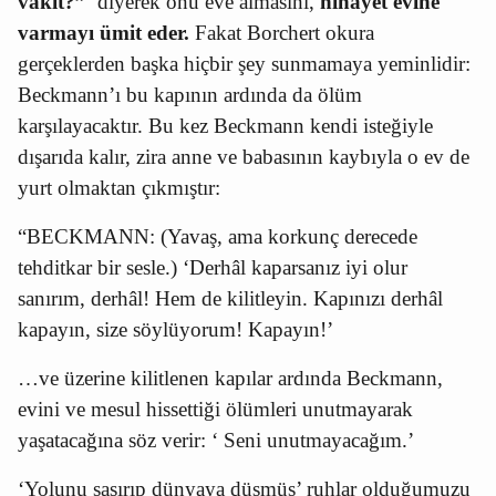
vakit?”
diyerek onu eve almasını,
nihayet evine
varmayı ümit eder.
Fakat Borchert okura
gerçeklerden başka hiçbir şey sunmamaya yeminlidir:
Beckmann’ı bu kapının ardında da ölüm
karşılayacaktır. Bu kez Beckmann kendi isteğiyle
dışarıda kalır, zira anne ve babasının kaybıyla o ev de
yurt olmaktan çıkmıştır:
“BECKMANN: (Yavaş, ama korkunç derecede
tehditkar bir sesle.) ‘Derhâl kaparsanız iyi olur
sanırım, derhâl! Hem de kilitleyin. Kapınızı derhâl
kapayın, size söylüyorum! Kapayın!’
…ve üzerine kilitlenen kapılar ardında Beckmann,
evini ve mesul hissettiği ölümleri unutmayarak
yaşatacağına söz verir: ‘ Seni unutmayacağım.’
‘Yolunu şaşırıp dünyaya düşmüş’ ruhlar olduğumuzu