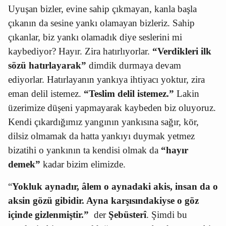
Uyuşan bizler, evine sahip çıkmayan, kanla başla
çıkanın da sesine yankı olamayan bizleriz. Sahip
çıkanlar, biz yankı olamadık diye seslerini mi
kaybediyor? Hayır. Zira hatırlıyorlar.
“Verdikleri ilk
sözü hatırlayarak”
dimdik durmaya devam
ediyorlar. Hatırlayanın yankıya ihtiyacı yoktur, zira
eman delil istemez.
“Teslim delil istemez.”
Lakin
üzerimize düşeni yapmayarak kaybeden biz oluyoruz.
Kendi çıkardığımız yangının yankısına sağır, kör,
dilsiz olmamak da hatta yankıyı duymak yetmez
bizatihi o yankının ta kendisi olmak da
“hayır
demek”
kadar bizim elimizde.
“
Yokluk aynadır, âlem o aynadaki akis, insan da o
aksin gözü gibidir. Ayna karşısındakiyse o göz
içinde gizlenmiştir.”
der
Şebüsterî
. Şimdi bu